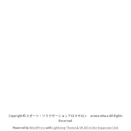
Copyright © スポーツ・リラクゼーションアロマサロン aroma educa All Rights
Reserved.
Powered by
WordPress
with
Lightning Theme
&
VK All in One Expansion Unit