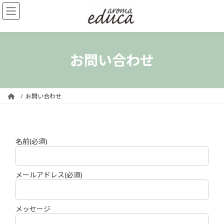
コ
ナ
ン
ビ
テ
ゲ
ン
ー
ツ
シ
へ
ョ
お問い合わせ
ス
ン
キ
に
ッ
移
プ
動
お問い合わせ
名前
(必須)
メールアドレス
(必須)
メッセージ