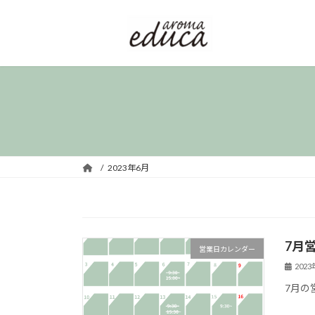
コ
ナ
ン
ビ
テ
ゲ
ン
ー
ツ
シ
へ
ョ
ス
ン
キ
に
ッ
移
プ
動
2023年6月
7月
営業日カレンダー
202
7月の