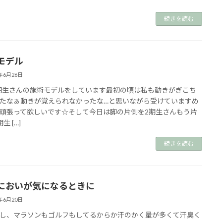
続きを読む
モデル
3年6月26日
2期生さんの施術モデルをしています⁡⁡⁡最初の頃は私も⁡動きがぎこち
たなぁ動きが覚えられなかったな…⁡と思いながら受けていますめ
頑張って欲しいです☆⁡⁡⁡そして今日は脚の片側を2期生さんもう片
生 […]
続きを読む
においが気になるときに
3年6月20日
し、マラソンもゴルフもしてるからか汗のかく量が多くて汗臭く