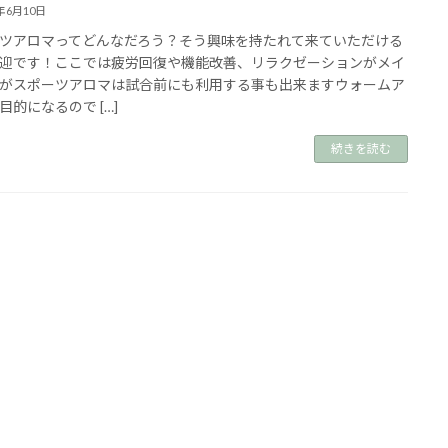
3年6月10日
ツアロマってどんなだろう？⁡⁡そう興味を持たれて来ていただける
迎です！⁡ここでは疲労回復や機能改善、リラクゼーションがメイ
がスポーツアロマは試合前にも利用する事も出来ます⁡ウォームア
目的になるので […]
続きを読む