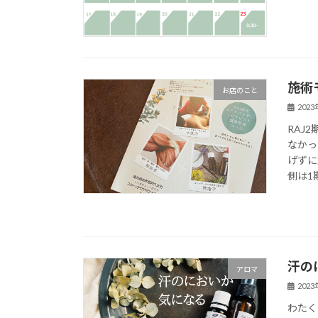
施術
お店のこと
202
RAJ
なかっ
げずに
側は1期
汗の
アロマ
202
わたく