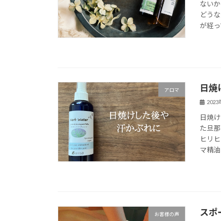
ないか
どうな
が経っ
日焼
アロマ
202
日焼け
た旦那
ヒリヒ
マ精油
スポ
お客様の声