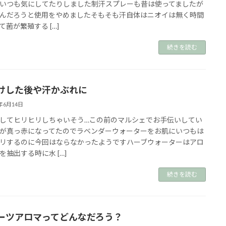
いつも気にしてたりしました⁡⁡制汗スプレーも昔は使ってましたが
んだろうと使用をやめました⁡⁡そもそも汗自体はニオイは無く時間
て菌が繁殖する […]
続きを読む
けした後や汗かぶれに
3年6月14日
してヒリヒリしちゃいそう…⁡この前のマルシェでお手伝いしてい
が真っ赤になってたのでラベンダーウォーターをお肌に⁡いつもは
リするのに今回はならなかったようです⁡ハーブウォーターはアロ
を抽出する時に水 […]
続きを読む
ーツアロマってどんなだろう？