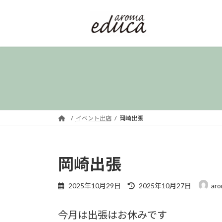
コ
ナ
ン
ビ
テ
ゲ
ン
ー
ツ
シ
へ
ョ
ス
ン
キ
に
ッ
移
プ
動
イベント出店
岡崎出張
岡崎出張
最
2025年10月29日
2025年10月27日
aro
終
更
今月は出張はお休みです
新