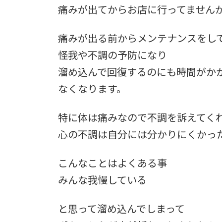
日
痛みが出てからお店に行ってません
時
:
痛みが出る前からメンテナンスをし
怪我や不調の予防になり
溜め込んで回復するのにも時間がか
なくなります。
特に体は痛みなので不調を訴えてく
心の不調は自分には分かりにくかっ
こんなことはよくある事
みんな我慢している
と思って溜め込んでしまって