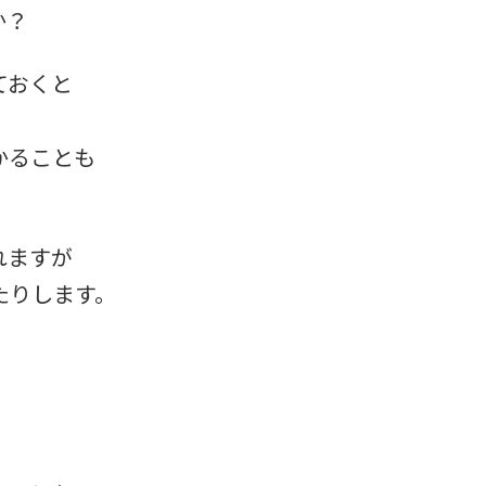
か？
ておくと
かることも
れますが
たりします。