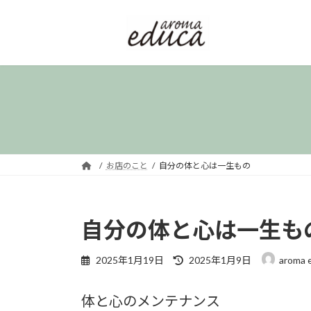
コ
ナ
ン
ビ
テ
ゲ
ン
ー
ツ
シ
へ
ョ
ス
ン
キ
に
ッ
移
プ
動
お店のこと
自分の体と心は一生もの
自分の体と心は一生も
最
2025年1月19日
2025年1月9日
aroma 
終
更
体と心のメンテナンス
新