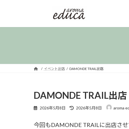
コ
ナ
ン
ビ
テ
ゲ
ン
ー
ツ
シ
へ
ョ
ス
ン
キ
に
ッ
移
プ
動
イベント出店
DAMONDE TRAIL出店
DAMONDE TRAIL出店
最
2026年5月8日
2026年5月8日
aroma e
終
更
今回もDAMONDE TRAILに出店
新