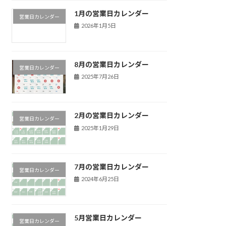
1月の営業日カレンダー
営業日カレンダー
2026年1月5日
8月の営業日カレンダー
営業日カレンダー
2025年7月26日
2月の営業日カレンダー
営業日カレンダー
2025年1月29日
7月の営業日カレンダー
営業日カレンダー
2024年6月25日
5月営業日カレンダー
営業日カレンダー