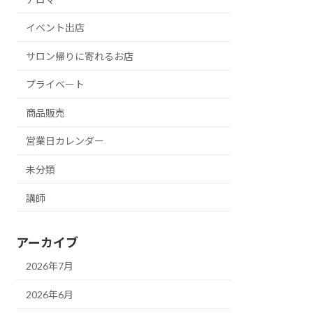
イベント出店
サロン帰りに寄れるお店
プライベート
商品販売
営業日カレンダー
未分類
講師
アーカイブ
2026年7月
2026年6月