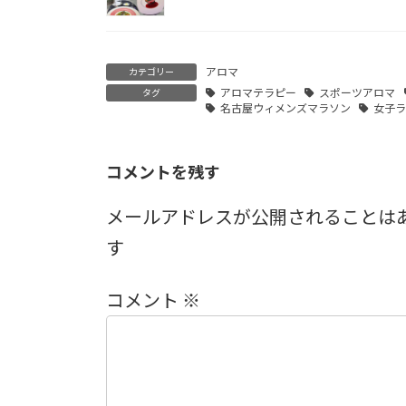
アロマ
カテゴリー
アロマテラピー
スポーツアロマ
タグ
名古屋ウィメンズマラソン
女子
コメントを残す
メールアドレスが公開されることは
す
コメント
※