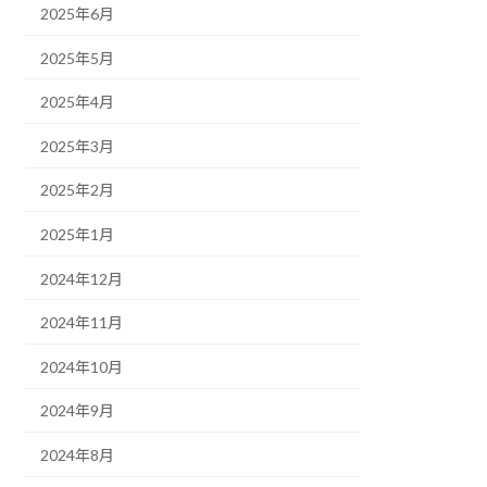
2025年6月
2025年5月
2025年4月
2025年3月
2025年2月
2025年1月
2024年12月
2024年11月
2024年10月
2024年9月
2024年8月